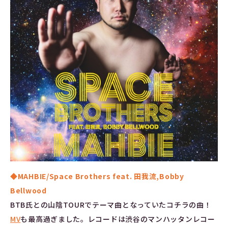
◆MAHBIE/Space Brothers feat. 田我流,Bobby
Bellwood
BTB氏との山陰TOURでテーマ曲となっていたコチラの曲！
MV
も最高過ぎました。レコードは渋谷のマンハッタンレコー