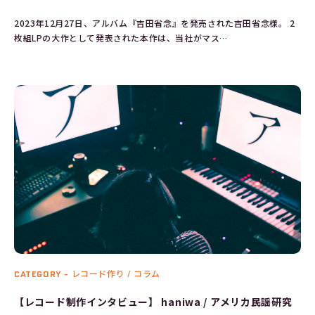
2023年12月27日、アルバム『吉田省念』を発売された吉田省念様。 2
枚組LPの大作として発表された本作は、当社がマス…
CATEGORY -
レコード作り / コラム
【レコード制作インタビュー】 haniwa / アメリカ民謡研究